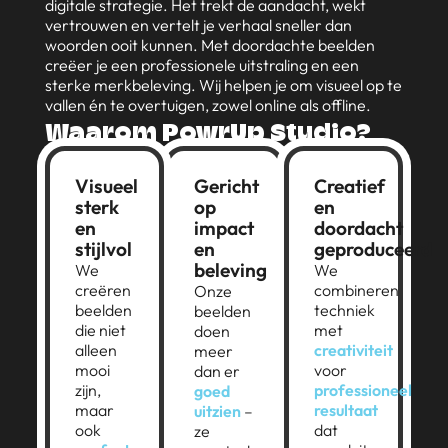
digitale strategie. Het trekt de aandacht, wekt
vertrouwen en vertelt je verhaal sneller dan
woorden ooit kunnen. Met doordachte beelden
creëer je een professionele uitstraling en een
sterke merkbeleving. Wij helpen je om visueel op te
vallen én te overtuigen, zowel online als offline.
Waarom PowrUp Studio?
Visueel
Gericht
Creatief
sterk
op
en
en
impact
doordacht
stijlvol
en
geproduceerd
beleving
We
We
creëren
combineren
Onze
beelden
techniek
beelden
die niet
met
doen
alleen
creativiteit
meer
mooi
voor
dan er
zijn,
professioneel
goed
maar
resultaat
uitzien
–
ook
dat
ze